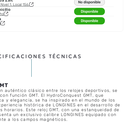
da Zait
No disponible
Nivel 1. Local 156.
cilio
Disponible
cho
a
Disponible
a
CIFICACIONES TÉCNICAS
GMT
n auténtico clásico entre los relojes deportivos, se
con función GMT. El HydroConquest GMT, que
a y elegancia, se ha inspirado en el mundo de los
xperiencia histórica de LONGINES en el desarrollo de
os horarios. Este reloj GMT, con una estanqueidad de
esenta un exclusivo calibre LONGINES equipado con
tente a los campos magnéticos.