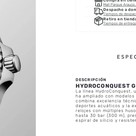
Compra en tien
Mall Parque Arauco, 
Despacho a domi
Tiempos de despa
Retiro en tiend
Tiempos de entreg
ESPE
HYDROCONQUEST 
La línea HydroConquest, u
ha ampliado con modelos 
combina excelencia técnic
deportes acuáticos y la e
relojes con múltiples hus
hasta 30 bar (300 m), pr
espiral de silicio y resis