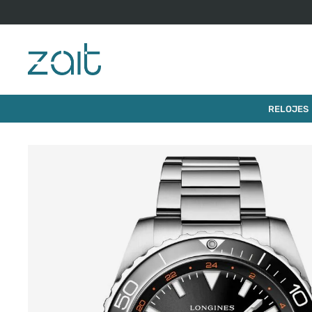
$
4
.
185
.
0
RELOJ LONGINES HYDROCONQUEST
RELOJES