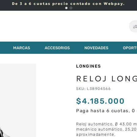
De 3 a 6 cuotas precio contado con Webpay.
¿Q
00
MARCAS
ACCESORIOS
NOVEDADES
OPORT
LONGINES
RELOJ LON
SKU
:
L38904566
$
4
.
185
.
000
Paga hasta 6 cuotas, 0 
Reloj automático, Ø 43.00 m
mecánico automático, 25.200
aproximadamente.