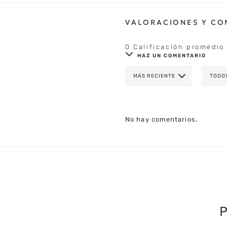
0 Calificación promedio
HAZ UN COMENTARIO
MÁS RECIENTE
TODO
AGREGAR COMENTAR
TÍTULO
No hay comentarios.
CALIFICA EL PRODUCTO DE 1 A 
TU NOMBRE