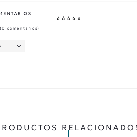
☆
☆
☆
☆
☆
(0 comentarios)
S
IO
★
★
★
★
★
5 ESTRELLAS
PRODUCTOS RELACIONADO