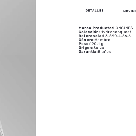
MOVIMI
Marca Producto
:
LONGINES
Colección
:
Hydroconquest
Referencia
:
L3.890.4.56.6
Género
:
Hombre
Peso
:
190,1 g.
Origen
:
Suiza
Garantía
:
5 años