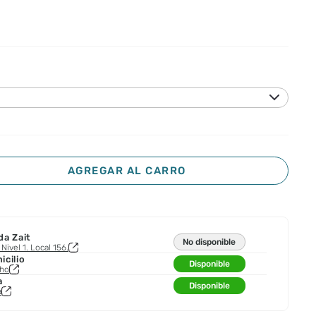
AGREGAR AL CARRO
da Zait
No disponible
Nivel 1. Local 156.
cilio
Disponible
cho
a
Disponible
a