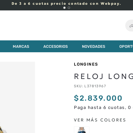
De 3 a 6 cuotas precio contado con Webpay.
¿Q
00
MARCAS
ACCESORIOS
NOVEDADES
OPORT
LONGINES
RELOJ LON
SKU
:
L37813967
$
2
.
839
.
000
Paga hasta 6 cuotas, 0 