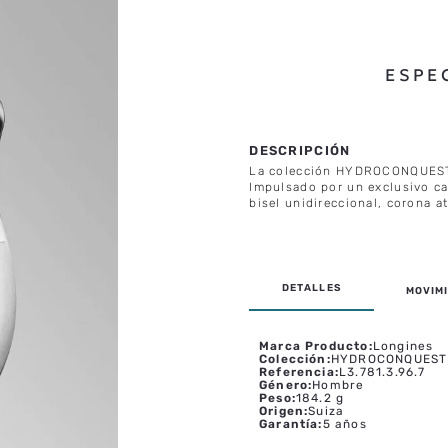
ESPE
La colección HYDROCONQUEST 
Impulsado por un exclusivo c
bisel unidireccional, corona at
MOVIMI
Marca Producto
:
Longines
Colección
:
HYDROCONQUEST
Referencia
:
L3.781.3.96.7
Género
:
Hombre
Peso
:
184.2 g
Origen
:
Suiza
Garantía
:
5 años