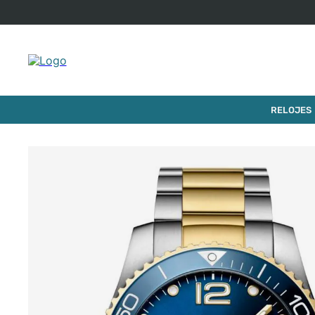
$
2
.
839
.
0
RELOJ LONGINES HYDROCONQUEST
RELOJES