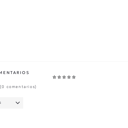
☆
☆
☆
☆
☆
(0 comentarios)
S
IO