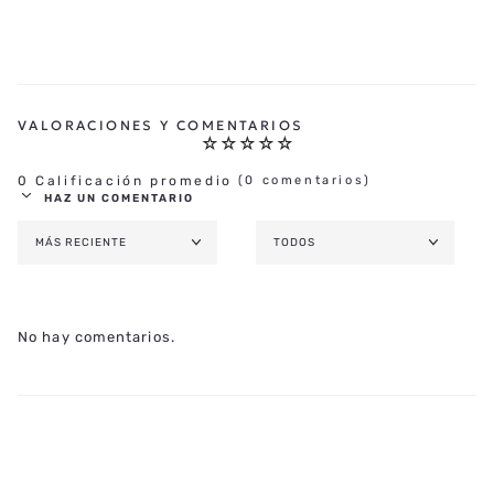
☆
☆
☆
☆
☆
0 Calificación promedio
(0 comentarios)
HAZ UN COMENTARIO
MÁS RECIENTE
TODOS
AGREGAR COMENTARIO
TÍTULO
No hay comentarios.
★
★
★
★
★
CALIFICA EL PRODUCTO DE 1 A 5 ESTRELLAS
TU NOMBRE