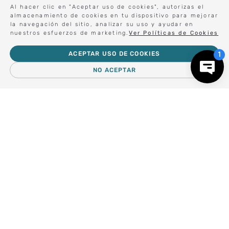
Sé el primero en conocer nuestras novedades:
Al hacer clic en "Aceptar uso de cookies", autorizas el
almacenamiento de cookies en tu dispositivo para mejorar
la navegación del sitio, analizar su uso y ayudar en
nuestros esfuerzos de marketing.
Ver Políticas de Cookies
Forma parte de nuestros clientes exclusivos.
ACEPTAR USO DE COOKIES
NO ACEPTAR
Centro de Ayuda
－
＋
AGREGAR AL CARRO
Nosotros
Compra empresa
Regalos Corporativos
Busca Inspiración