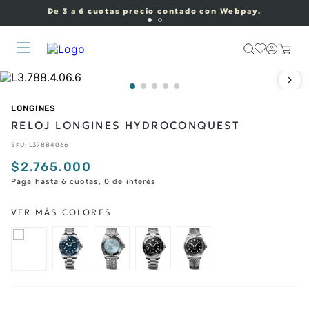
De 3 a 6 cuotas precio contado con Webpay.
LONGINES
RELOJ LONGINES HYDROCONQUEST
SKU
:
L37884066
$
2
.
765
.
000
Paga hasta 6 cuotas, 0 de interés