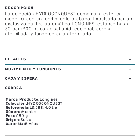
La colección HYDROCONQUEST combina la estética
moderna con un rendimiento probado. Impulsado por un
exclusivo calibre automático LONGINES, estanco hasta
30 bar (300 m),con bisel unidireccional, corona
atornillada y fondo de caja atornillado.
MOVIMIENTO Y FUNCIONES
CAJA Y ESFERA
CORREA
Marca Producto
:
Longines
Colección
:
HYDROCONQUEST
Referencia
:
L3.788.4.06.6
Género
:
Hombre
Peso
:
180 g
Origen
:
Suiza
Garantía
:
5 Años