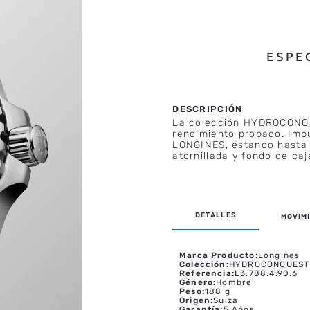
ESPE
La colección HYDROCONQU
rendimiento probado. Impu
LONGINES, estanco hasta 3
atornillada y fondo de caj
MOVIMI
Marca Producto
:
Longines
Colección
:
HYDROCONQUEST
Referencia
:
L3.788.4.90.6
Género
:
Hombre
Peso
:
188 g
Origen
:
Suiza
Garantía
:
5 Años