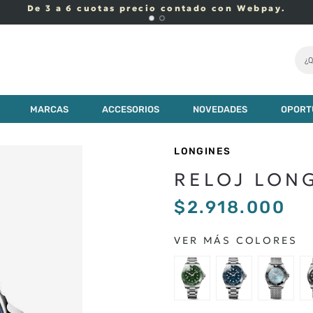
De 3 a 6 cuotas precio contado con Webpay.
¿Q
MARCAS
ACCESORIOS
NOVEDADES
OPORT
LONGINES
RELOJ LON
$
2
.
918
.
000