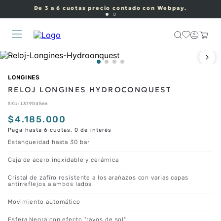
De 3 a 6 cuotas precio contado con Webpay.
LONGINES
RELOJ LONGINES HYDROCONQUEST
SKU
:
L37904566
$
4
.
185
.
000
Paga hasta 6 cuotas, 0 de interés
Estanqueidad hasta 30 bar
Caja de acero inoxidable y cerámica
Cristal de zafiro resistente a los arañazos con varias capas
antirreflejos a ambos lados
Movimiento automático
Esfera Negra con efecto "rayos de sol"