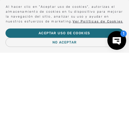
Al hacer clic en "Aceptar uso de cookies", autorizas el
Sé el primero en conocer nuestras novedades:
almacenamiento de cookies en tu dispositivo para mejorar
la navegación del sitio, analizar su uso y ayudar en
nuestros esfuerzos de marketing.
Ver Políticas de Cookies
ACEPTAR USO DE COOKIES
Forma parte de nuestros clientes exclusivos.
NO ACEPTAR
－
＋
AGREGAR AL CARRO
Centro de Ayuda
Nosotros
Compra empresa
Regalos Corporativos