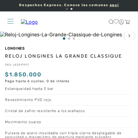
Despachos Express. Conoce las comunas
aquí
LONGINES
RELOJ LONGINES LA GRANDE CLASSIQUE
SKU
:
L42091917
$
1
.
850
.
000
Paga hasta 6 cuotas, 0 de interés
Estanqueidad hasta 3 bar
Revestimiento PVD rojo
Cristal de zafiro resistente a los arañazos
Movimiento cuarzo
Pulsera de acero inoxidable con triple cierre desplegable de
seguridad y mecanismo de apertura mediante pulsador