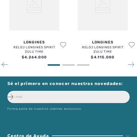
LONGINES
LONGINES
RELOJ LONGINES SPIRIT
RELOJ LONGINES SPIRIT
ZULU TIME
ZULU TIME
$
4
.
264
.
000
$
4
.
115
.
000
Sé el primero en conocer nuestras novedades:
Forma parte de nuestros clientes exclusivos.
Centro de Ayuda