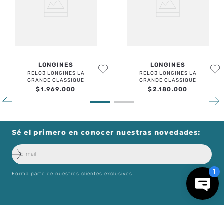
LONGINES
LONGINES
RELOJ LONGINES LA
RELOJ LONGINES LA
GRANDE CLASSIQUE
GRANDE CLASSIQUE
$
1
.
969
.
000
$
2
.
180
.
000
Sé el primero en conocer nuestras novedades:
Forma parte de nuestros clientes exclusivos.
－
＋
AGREGAR AL CARRO
Centro de Ayuda