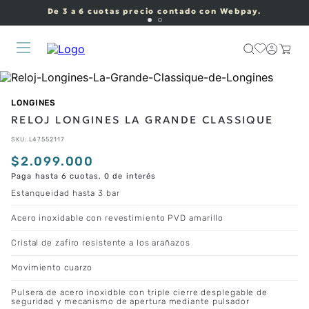
De 3 a 6 cuotas precio contado con Webpay.
LONGINES
RELOJ LONGINES LA GRANDE CLASSIQUE
SKU
:
L47552117
$
2
.
099
.
000
Paga hasta 6 cuotas, 0 de interés
Estanqueidad hasta 3 bar
Acero inoxidable con revestimiento PVD amarillo
Cristal de zafiro resistente a los arañazos
Movimiento cuarzo
Pulsera de acero inoxidble con triple cierre desplegable de
seguridad y mecanismo de apertura mediante pulsador