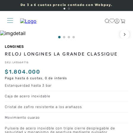
De 3 a 6 cuotas precio contado con Webpay.
LONGINES
RELOJ LONGINES LA GRANDE CLASSIQUE
SKU
:
L48664116
$
1
.
804
.
000
Paga hasta 6 cuotas, 0 de interés
Estanqueidad hasta 3 bar
Caja de acero inoxidable
Cristal de zafiro resistente a los arañazos
Movimiento cuarzo
Pulsera de acero inoxidble con triple cierre desplegable de
seguridad y mecanismo de apertura mediante pulsador