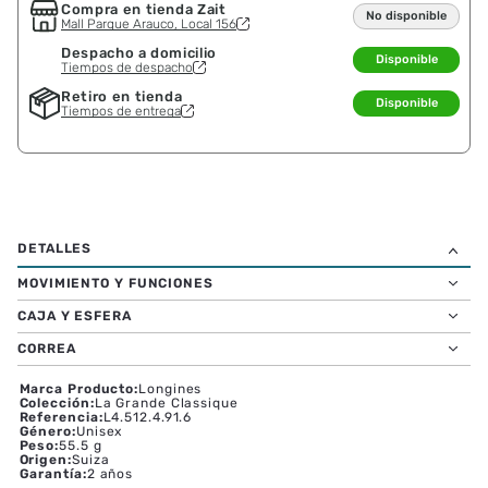
Compra en tienda Zait
No disponible
Mall Parque Arauco, Local 156
Despacho a domicilio
Disponible
Tiempos de despacho
Retiro en tienda
Disponible
Tiempos de entrega
MOVIMIENTO Y FUNCIONES
CAJA Y ESFERA
CORREA
Marca Producto
:
Longines
Colección
:
La Grande Classique
Referencia
:
L4.512.4.91.6
Género
:
Unisex
Peso
:
55.5 g
Origen
:
Suiza
Garantía
:
2 años