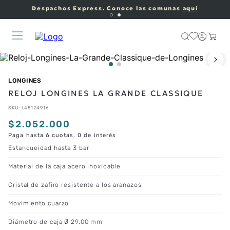
Despachos Express. Conoce las comunas
aquí
LONGINES
RELOJ LONGINES LA GRANDE CLASSIQUE
SKU
:
L45124916
$
2
.
052
.
000
Paga hasta 6 cuotas, 0 de interés
Estanqueidad hasta 3 bar
Material de la caja acero inoxidable
Cristal de zafiro resistente a los arañazos
Movimiento cuarzo
Diámetro de caja Ø 29.00 mm