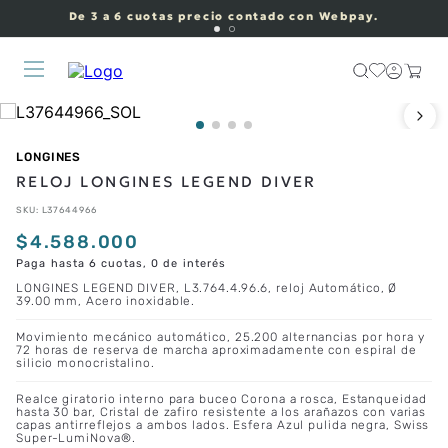
De 3 a 6 cuotas precio contado con Webpay.
LONGINES
RELOJ LONGINES LEGEND DIVER
SKU
:
L37644966
$
4
.
588
.
000
Paga hasta 6 cuotas, 0 de interés
LONGINES LEGEND DIVER, L3.764.4.96.6, reloj Automático, Ø
39.00 mm, Acero inoxidable.
Movimiento mecánico automático, 25.200 alternancias por hora y
72 horas de reserva de marcha aproximadamente con espiral de
silicio monocristalino.
Realce giratorio interno para buceo Corona a rosca, Estanqueidad
hasta 30 bar, Cristal de zafiro resistente a los arañazos con varias
capas antirreflejos a ambos lados. Esfera Azul pulida negra, Swiss
Super-LumiNova®.