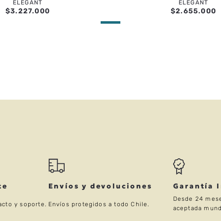
ELEGANT
ELEGANT
$
3
.
227
.
000
$
2
.
655
.
000
te
Envíos y devoluciones
Garantía 
Desde 24 mese
acto y soporte.
Envíos protegidos a todo Chile.
aceptada mund