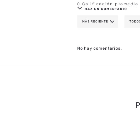
0 Calificación promedio
HAZ UN COMENTARIO
MÁS RECIENTE
TODO
AGREGAR COMENTAR
TÍTULO
No hay comentarios.
CALIFICA EL PRODUCTO DE 1 A 
TU NOMBRE
TU UBICACIÓN