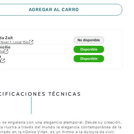
AGREGAR AL CARRO
da Zait
No disponible
Nivel 1. Local 156.
cilio
Disponible
cho
a
Disponible
a
CIFICACIONES TÉCNICAS
ano se engalana con una elegancia atemporal. Desde su creación,
ta ilustra a través del mundo la elegancia contemporánea de la
irado en la «Dolce Vita», es un himno a la dulzura de vivir.