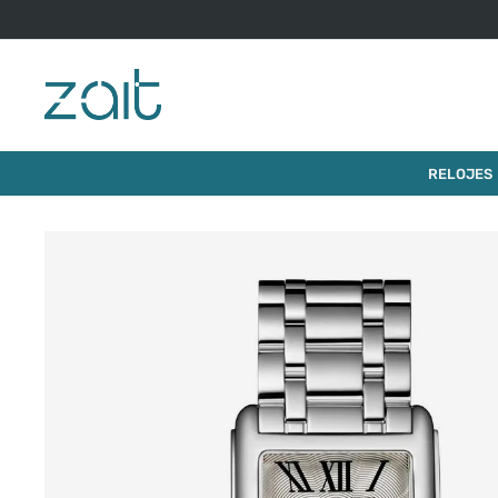
$
2
.
003
.
000
RELOJ LONGINES DOLCEVITA
RELOJES