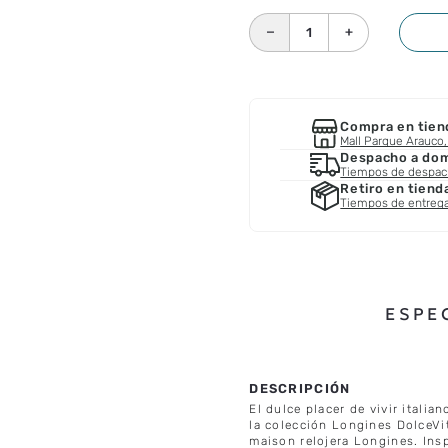
－
＋
Compra en tien
Mall Parque Arauco, 
Despacho a domi
Tiempos de despa
Retiro en tiend
Tiempos de entreg
ESPE
El dulce placer de vivir itali
la colección Longines DolceVi
maison relojera Longines. Insp