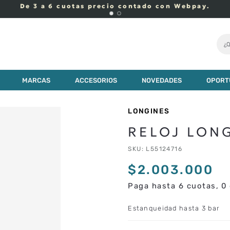
De 3 a 6 cuotas precio contado con Webpay.
¿Q
MARCAS
ACCESORIOS
NOVEDADES
OPORT
LONGINES
RELOJ LON
SKU
:
L55124716
$
2
.
003
.
000
Paga hasta 6 cuotas, 0 
Estanqueidad hasta 3 bar