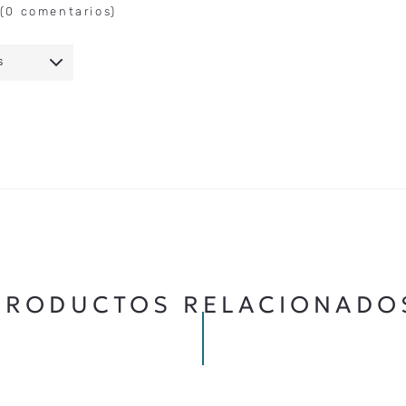
(0 comentarios)
S
IO
★
★
★
★
★
5 ESTRELLAS
PRODUCTOS RELACIONADO