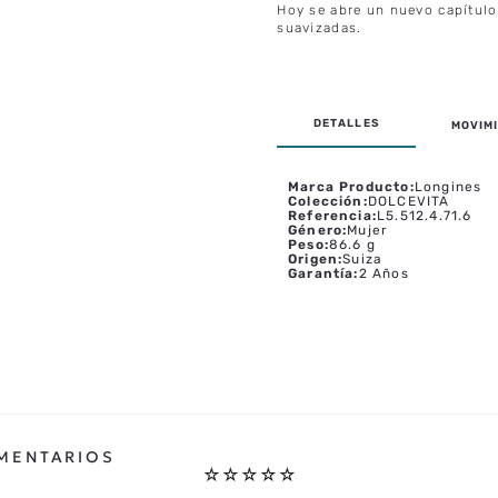
Hoy se abre un nuevo capítulo 
suavizadas.
MOVIMI
Marca Producto
:
Longines
Colección
:
DOLCEVITA
Referencia
:
L5.512.4.71.6
Género
:
Mujer
Peso
:
86.6 g
Origen
:
Suiza
Garantía
:
2 Años
☆
☆
☆
☆
☆