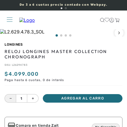
De 3 a 6 cuotas precio contado con Webpay.
LONGINES
RELOJ LONGINES MASTER COLLECTION
CHRONOGRAPH
SKU
:
L26294783
$
4
.
099
.
000
Paga hasta 6 cuotas, 0 de interés
－
＋
AGREGAR AL CARRO
Compra en tienda Zait