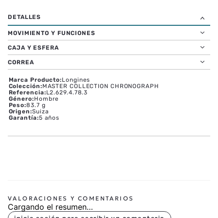
MOVIMIENTO Y FUNCIONES
CAJA Y ESFERA
CORREA
Marca Producto
:
Longines
Colección
:
MASTER COLLECTION CHRONOGRAPH
Referencia
:
L2.629.4.78.3
Género
:
Hombre
Peso
:
83.7 g
Origen
:
Suiza
Garantía
:
5 años
Cargando el resumen…