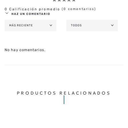
0 Calificación promedio
(0 comentarios)
HAZ UN COMENTARIO
MÁS RECIENTE
TODOS
AGREGAR COMENTARIO
TÍTULO
No hay comentarios.
★
★
★
★
★
CALIFICA EL PRODUCTO DE 1 A 5 ESTRELLAS
TU NOMBRE
TU UBICACIÓN
PRODUCTOS RELACIONADOS
DIRECCIÓN DE EMAIL