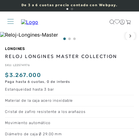
De 3 a 6 cuotas precio contado con Webpay.
LONGINES
RELOJ LONGINES MASTER COLLECTION
SKU
:
L22574976
$
3
.
267
.
000
Paga hasta 6 cuotas, 0 de interés
Estanqueidad hasta 3 bar
Material de la caja acero inoxidable
Cristal de zafiro resistente a los arañazos
Movimiento automático
Diámetro de caja Ø 29.00 mm