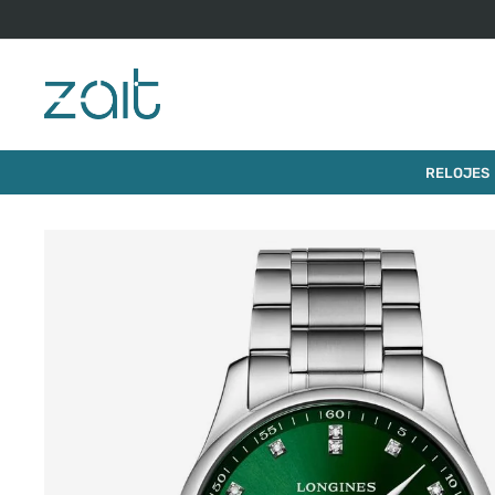
$
3
.
37
RELOJ LONGINES MASTER COLLECTION
RELOJES