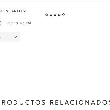
☆
☆
☆
☆
☆
(0 comentarios)
S
IO
★
★
★
★
★
5 ESTRELLAS
PRODUCTOS RELACIONADO