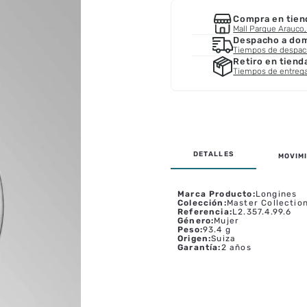
Compra en tien
Mall Parque Arauco, 
Despacho a domi
Tiempos de despa
Retiro en tiend
Tiempos de entreg
MOVIMI
Marca Producto
:
Longines
Colección
:
Master Collectio
Referencia
:
L2.357.4.99.6
Género
:
Mujer
Peso
:
93.4 g
Origen
:
Suiza
Garantía
:
2 años