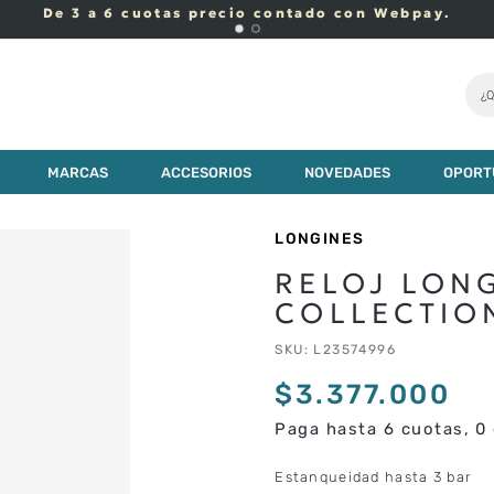
De 3 a 6 cuotas precio contado con Webpay.
¿Q
7
.
000
MARCAS
ACCESORIOS
NOVEDADES
OPORT
LONGINES
RELOJ LON
COLLECTIO
SKU
:
L23574996
$
3
.
377
.
000
Paga hasta 6 cuotas, 0 
Estanqueidad hasta 3 bar