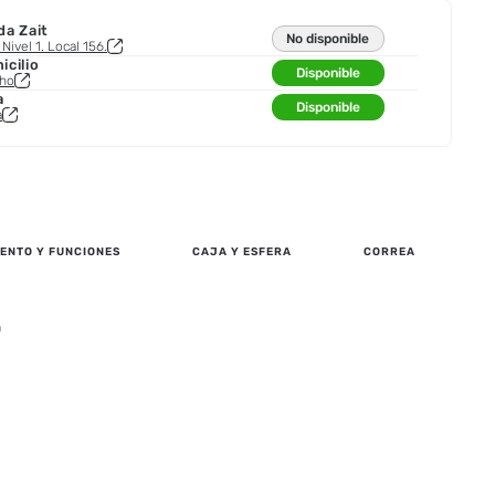
da Zait
No disponible
Nivel 1. Local 156.
cilio
Disponible
cho
a
Disponible
a
ENTO Y FUNCIONES
CAJA Y ESFERA
CORREA
n