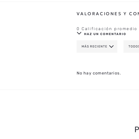
0 Calificación promedio
HAZ UN COMENTARIO
MÁS RECIENTE
TODO
AGREGAR COMENTAR
TÍTULO
No hay comentarios.
CALIFICA EL PRODUCTO DE 1 A 
TU NOMBRE