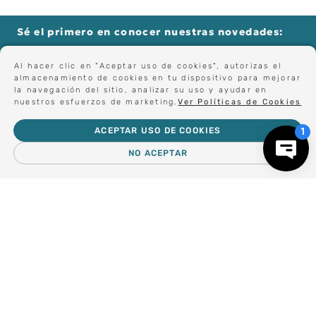
Sé el primero en conocer nuestras novedades:
Al hacer clic en "Aceptar uso de cookies", autorizas el
almacenamiento de cookies en tu dispositivo para mejorar
la navegación del sitio, analizar su uso y ayudar en
Forma parte de nuestros clientes exclusivos.
nuestros esfuerzos de marketing.
Ver Políticas de Cookies
ACEPTAR USO DE COOKIES
Centro de Ayuda
NO ACEPTAR
－
＋
AGREGAR AL CARRO
Nosotros
Compra empresa
Regalos Corporativos