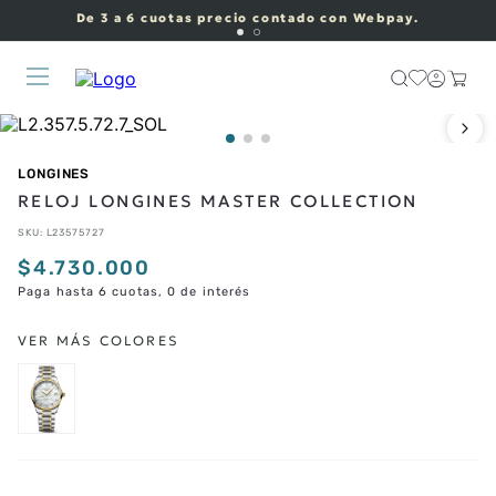
De 3 a 6 cuotas precio contado con Webpay.
LONGINES
RELOJ LONGINES MASTER COLLECTION
SKU
:
L23575727
$
4
.
730
.
000
Paga hasta 6 cuotas, 0 de interés