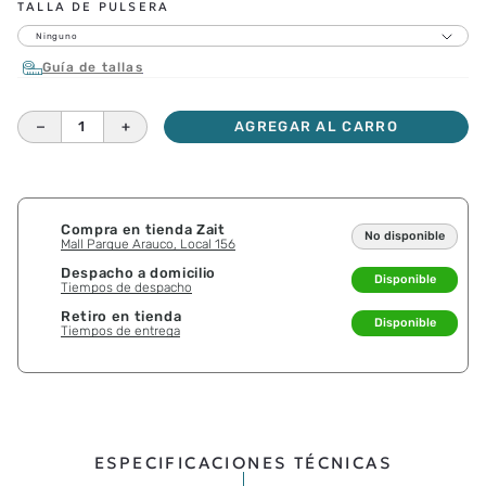
TALLA DE PULSERA
Ninguno
Guía de tallas
－
＋
AGREGAR AL CARRO
Compra en tienda Zait
No disponible
Mall Parque Arauco, Local 156
Despacho a domicilio
Disponible
Tiempos de despacho
Retiro en tienda
Disponible
Tiempos de entrega
ESPECIFICACIONES TÉCNICAS