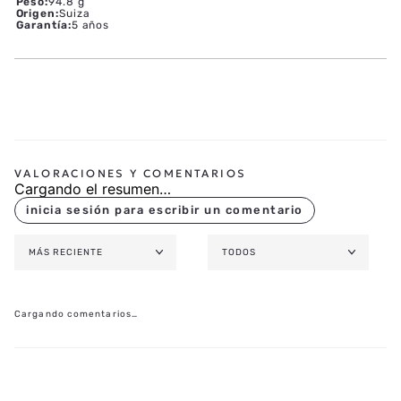
Peso
:
94.8 g
Origen
:
Suiza
Garantía
:
5 años
Cargando el resumen…
MÁS RECIENTE
TODOS
Cargando comentarios…