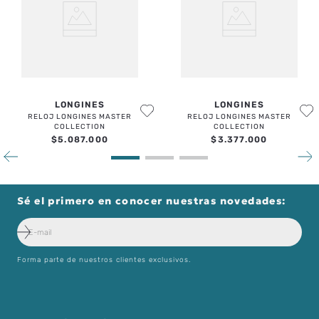
LONGINES
LONGINES
RELOJ LONGINES MASTER
RELOJ LONGINES MASTER
COLLECTION
COLLECTION
$
5
.
087
.
000
$
3
.
377
.
000
Sé el primero en conocer nuestras novedades:
Forma parte de nuestros clientes exclusivos.