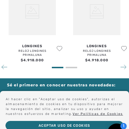
LONGINES
LONGINES
RELOJ LONGINES
RELOJ LONGINES
PRIMALUNA
PRIMALUNA
$
4
.
918
.
000
$
4
.
918
.
000
Sé el primero en conocer nuestras novedades:
Al hacer clic en "Aceptar uso de cookies", autorizas el
almacenamiento de cookies en tu dispositivo para mejorar
Forma parte de nuestros clientes exclusivos.
la navegación del sitio, analizar su uso y ayudar en
nuestros esfuerzos de marketing.
Ver Políticas de Cookies
ACEPTAR USO DE COOKIES