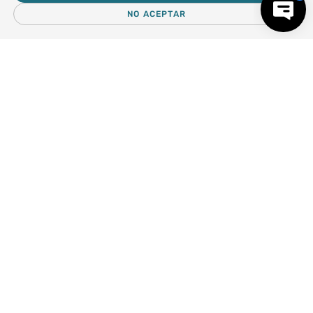
Centro de Ayuda
NO ACEPTAR
－
＋
AGREGAR AL CARRO
Nosotros
Compra empresa
Regalos Corporativos
Busca Inspiración