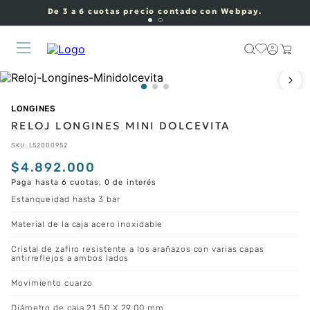
De 3 a 6 cuotas precio contado con Webpay.
LONGINES
RELOJ LONGINES MINI DOLCEVITA
SKU
:
L52000952
$
4
.
892
.
000
Paga hasta 6 cuotas, 0 de interés
Estanqueidad hasta 3 bar
Material de la caja acero inoxidable
Cristal de zafiro resistente a los arañazos con varias capas
antirreflejos a ambos lados
Movimiento cuarzo
Diámetro de caja 21.50 X 29.00 mm