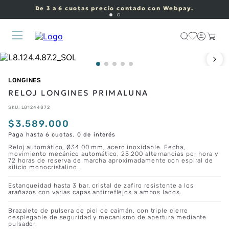
De 3 a 6 cuotas precio contado con Webpay.
LONGINES
RELOJ LONGINES PRIMALUNA
SKU
:
L81244872
$
3
.
589
.
000
Paga hasta 6 cuotas, 0 de interés
Reloj automático, Ø34.00 mm, acero inoxidable. Fecha,
movimiento mecánico automático, 25.200 alternancias por hora y
72 horas de reserva de marcha aproximadamente con espiral de
silicio monocristalino.
Estanqueidad hasta 3 bar, cristal de zafiro resistente a los
arañazos con varias capas antirreflejos a ambos lados.
Brazalete de pulsera de piel de caimán, con triple cierre
desplegable de seguridad y mecanismo de apertura mediante
pulsador.