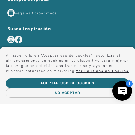
Regalos Corporativos
Busca Inspiración
Al hacer clic en "Aceptar uso de cookies", autorizas el
almacenamiento de cookies en tu dispositivo para mejorar
la navegación del sitio, analizar su uso y ayudar en
nuestros esfuerzos de marketing.
Ver Políticas de Cookies
ACEPTAR USO DE COOKIES
NO ACEPTAR
－
＋
AGREGAR AL CARRO
© 2023 Importadora y Comercializadora Altea Ltda. Todos los