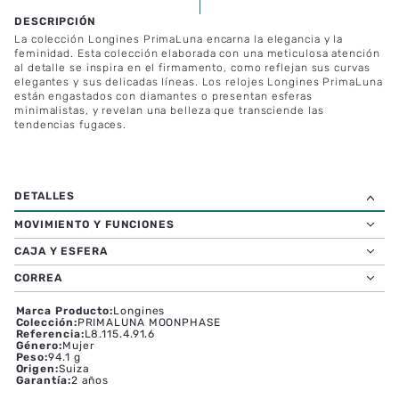
La colección Longines PrimaLuna encarna la elegancia y la
feminidad. Esta colección elaborada con una meticulosa atención
al detalle se inspira en el firmamento, como reflejan sus curvas
elegantes y sus delicadas líneas. Los relojes Longines PrimaLuna
están engastados con diamantes o presentan esferas
minimalistas, y revelan una belleza que transciende las
tendencias fugaces.
MOVIMIENTO Y FUNCIONES
CAJA Y ESFERA
CORREA
Marca Producto
:
Longines
Colección
:
PRIMALUNA MOONPHASE
Referencia
:
L8.115.4.91.6
Género
:
Mujer
Peso
:
94.1 g
Origen
:
Suiza
Garantía
:
2 años