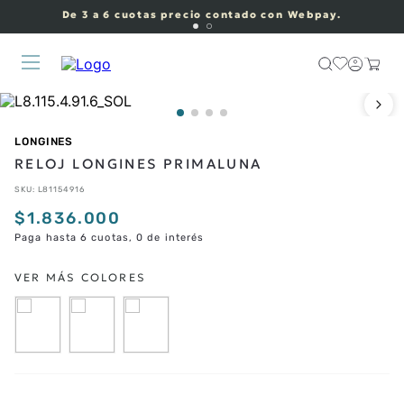
De 3 a 6 cuotas precio contado con Webpay.
LONGINES
RELOJ LONGINES PRIMALUNA
SKU
:
L81154916
$
1
.
836
.
000
Paga hasta 6 cuotas, 0 de interés