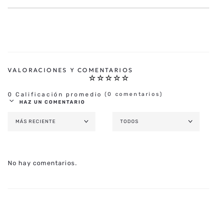
☆
☆
☆
☆
☆
0 Calificación promedio
(0 comentarios)
HAZ UN COMENTARIO
MÁS RECIENTE
TODOS
AGREGAR COMENTARIO
TÍTULO
No hay comentarios.
★
★
★
★
★
CALIFICA EL PRODUCTO DE 1 A 5 ESTRELLAS
TU NOMBRE