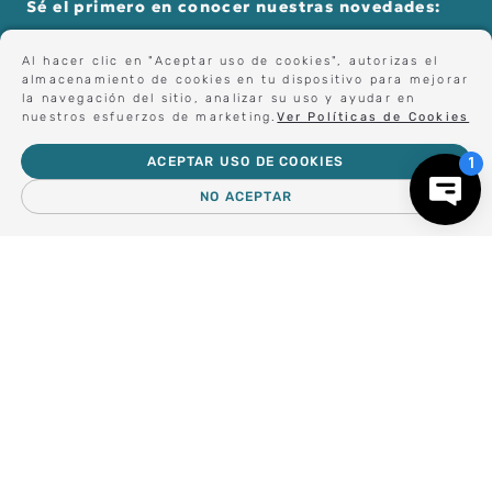
Sé el primero en conocer nuestras novedades:
Al hacer clic en "Aceptar uso de cookies", autorizas el
almacenamiento de cookies en tu dispositivo para mejorar
Forma parte de nuestros clientes exclusivos.
la navegación del sitio, analizar su uso y ayudar en
nuestros esfuerzos de marketing.
Ver Políticas de Cookies
ACEPTAR USO DE COOKIES
Centro de Ayuda
NO ACEPTAR
Nosotros
Compra empresa
Regalos Corporativos
Busca Inspiración