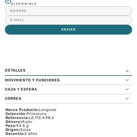
DISPONIBLE
ENVIAR
MOVIMIENTO Y FUNCIONES
CAJA Y ESFERA
CORREA
Marca Producto
:
Longines
Colección
:
Primaluna
Referencia
:
L8.115.4.98.6
Género
:
Mujer
Peso
:
94.5 g
Origen
:
Suiza
Garantía
:
2 años