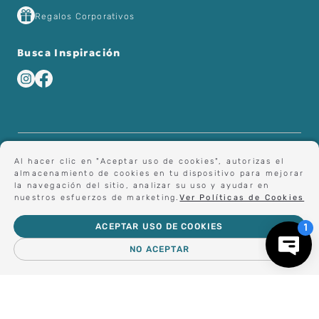
Regalos Corporativos
Busca Inspiración
Al hacer clic en "Aceptar uso de cookies", autorizas el
almacenamiento de cookies en tu dispositivo para mejorar
la navegación del sitio, analizar su uso y ayudar en
nuestros esfuerzos de marketing.
Ver Políticas de Cookies
ACEPTAR USO DE COOKIES
NO ACEPTAR
－
＋
AGREGAR AL CARRO
© 2023 Importadora y Comercializadora Altea Ltda. Todos los