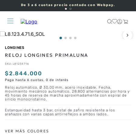
De 3 a 6 cuotas precio contado con Webpay.
LONGINES
RELOJ LONGINES PRIMALUNA
SKU
:
L81234716
$
2
.
844
.
000
Paga hasta 6 cuotas, 0 de interés
Reloj automático, Ø 30.00 mm, acero inoxidable. Fecha,
movimiento mecánico automático, 28.800 alternancias por hora y
45 horas de reserva de marcha aproximadamente con espiral de
silicio monocristalino.
Estanqueidad hasta 3 bar, cristal de zafiro resistente a los
arañazos con varias capas antirreflejos a ambos lados.