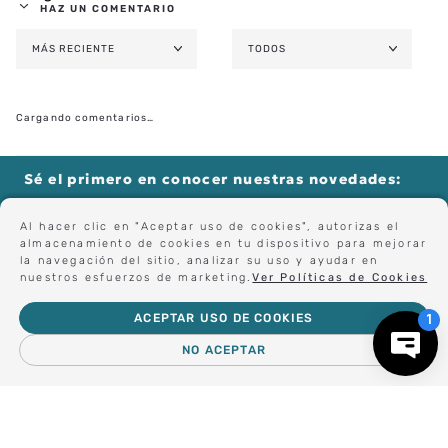
HAZ UN COMENTARIO
MÁS RECIENTE
TODOS
AGREGAR COMENTARIO
TÍTULO
Cargando comentarios…
★
★
★
★
★
CALIFICA EL PRODUCTO DE 1 A 5 ESTRELLAS
Sé el primero en conocer nuestras novedades:
TU NOMBRE
Al hacer clic en "Aceptar uso de cookies", autorizas el
almacenamiento de cookies en tu dispositivo para mejorar
la navegación del sitio, analizar su uso y ayudar en
Forma parte de nuestros clientes exclusivos.
nuestros esfuerzos de marketing.
Ver Políticas de Cookies
TU UBICACIÓN
ACEPTAR USO DE COOKIES
Centro de Ayuda
NO ACEPTAR
DIRECCIÓN DE EMAIL
－
＋
AGREGAR AL CARRO
ESCRIBE UN COMENTARIO
Nosotros