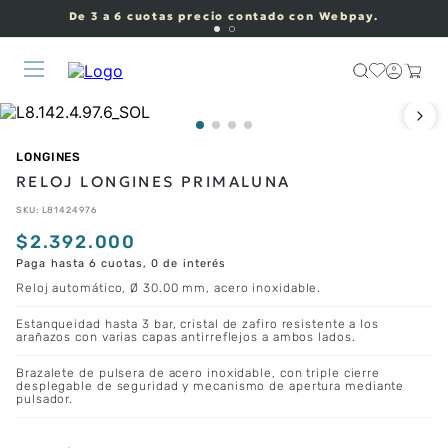
De 3 a 6 cuotas precio contado con Webpay.
LONGINES
RELOJ LONGINES PRIMALUNA
SKU
:
L81424976
$
2
.
392
.
000
Paga hasta 6 cuotas, 0 de interés
Reloj automático, Ø 30.00 mm, acero inoxidable.
Estanqueidad hasta 3 bar, cristal de zafiro resistente a los
arañazos con varias capas antirreflejos a ambos lados.
Brazalete de pulsera de acero inoxidable, con triple cierre
desplegable de seguridad y mecanismo de apertura mediante
pulsador.