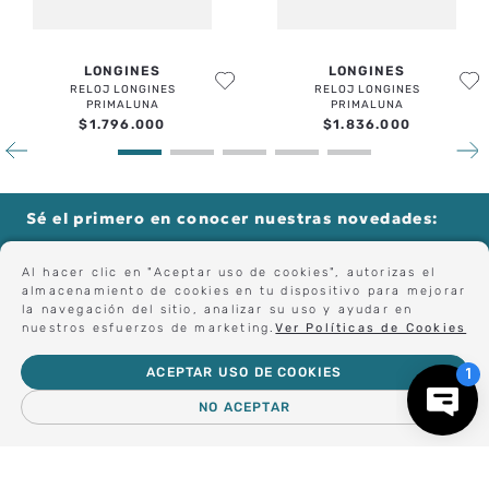
LONGINES
LONGINES
RELOJ LONGINES
RELOJ LONGINES
PRIMALUNA
PRIMALUNA
$
1
.
796
.
000
$
1
.
836
.
000
Sé el primero en conocer nuestras novedades:
Al hacer clic en "Aceptar uso de cookies", autorizas el
almacenamiento de cookies en tu dispositivo para mejorar
Forma parte de nuestros clientes exclusivos.
la navegación del sitio, analizar su uso y ayudar en
nuestros esfuerzos de marketing.
Ver Políticas de Cookies
ACEPTAR USO DE COOKIES
Centro de Ayuda
NO ACEPTAR
－
＋
AGREGAR AL CARRO