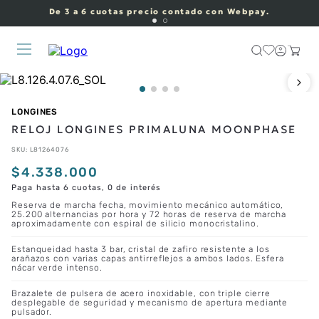
De 3 a 6 cuotas precio contado con Webpay.
LONGINES
RELOJ LONGINES PRIMALUNA MOONPHASE
SKU
:
L81264076
$
4
.
338
.
000
Paga hasta 6 cuotas, 0 de interés
Reserva de marcha fecha, movimiento mecánico automático,
25.200 alternancias por hora y 72 horas de reserva de marcha
aproximadamente con espiral de silicio monocristalino.
Estanqueidad hasta 3 bar, cristal de zafiro resistente a los
arañazos con varias capas antirreflejos a ambos lados. Esfera
nácar verde intenso.
Brazalete de pulsera de acero inoxidable, con triple cierre
desplegable de seguridad y mecanismo de apertura mediante
pulsador.