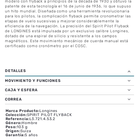
modelo con flyback a principios de la década de 1930 y obtuvo la
patente de esta tecnología el 16 de junio de 1936, lo que supuso
un hito mundial. Diseñada como una herramienta revolucionaria
para los pilotos, la complicación flyback permite cronometrar las
etapas de vuelo sucesivas y mejorar considerablemente la
eficiencia de la navegación. La precisión del Spirit Pilot Flyback
de LONGINES está impulsada por un exclusivo calibre Longines,
dotado de una espiral de silicio y resistente a los campos
magnéticos. Este movimiento mecánico de cuerda manual está
certificado como cronómetro por el COSC.
MOVIMIENTO Y FUNCIONES
CAJA Y ESFERA
CORREA
Marca Producto
:
Longines
Colección
:
SPIRIT PILOT FLYBACK
Referencia
:
L3.721.4.53.2
Género
:
Hombre
Peso
:
103 g
Origen
:
Suiza
Garantía
:
5 años