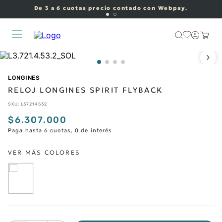
De 3 a 6 cuotas precio contado con Webpay.
LONGINES
RELOJ LONGINES SPIRIT FLYBACK
SKU
:
L37214532
$
6
.
307
.
000
Paga hasta 6 cuotas, 0 de interés