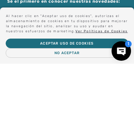
Sé el primero en conocer nuestras novedades:
Al hacer clic en "Aceptar uso de cookies", autorizas el
almacenamiento de cookies en tu dispositivo para mejorar
Forma parte de nuestros clientes exclusivos.
la navegación del sitio, analizar su uso y ayudar en
nuestros esfuerzos de marketing.
Ver Políticas de Cookies
ACEPTAR USO DE COOKIES
Centro de Ayuda
NO ACEPTAR
－
＋
AGREGAR AL CARRO
Nosotros
Compra empresa
Regalos Corporativos
Busca Inspiración