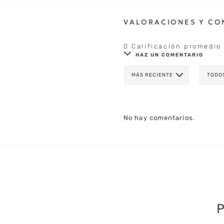
0 Calificación promedio
HAZ UN COMENTARIO
MÁS RECIENTE
TODO
AGREGAR COMENTAR
TÍTULO
No hay comentarios.
CALIFICA EL PRODUCTO DE 1 A 
TU NOMBRE