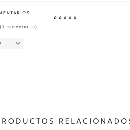
☆
☆
☆
☆
☆
(0 comentarios)
S
IO
★
★
★
★
★
5 ESTRELLAS
PRODUCTOS RELACIONADO