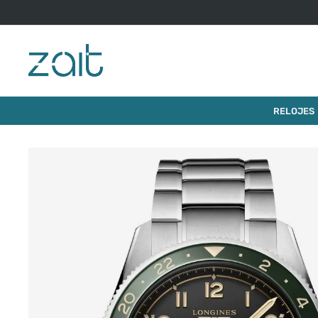
 cuotas precio contado con Webpay.
$
4
.
264
.
00
RELOJ LONGINES SPIRIT ZULU TIME
RELOJES