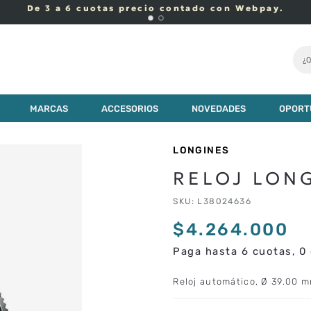
¿Q
0
MARCAS
ACCESORIOS
NOVEDADES
OPORT
LONGINES
RELOJ LONG
SKU
:
L38024636
$
4
.
264
.
000
Paga hasta 6 cuotas, 0 
Reloj automático, Ø 39.00 m