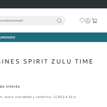
Despachos Express
ué estás Buscando?
AGREGAR AL CARRO
UNIDADES
INES SPIRIT ZULU TIME
de interés
m, acero inoxidable y cerámica, L3.802.4.63.6