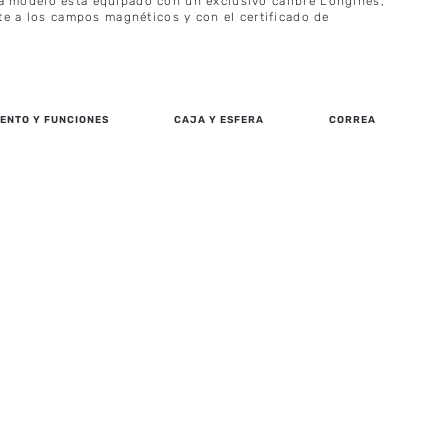
a modelo está equipado con un exclusivo calibre Longines,
ente a los campos magnéticos y con el certificado de
ENTO Y FUNCIONES
CAJA Y ESFERA
CORREA