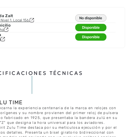
da Zait
No disponible
Nivel 1. Local 156.
cilio
Disponible
cho
a
Disponible
a
CIFICACIONES TÉCNICAS
LU TIME
ncarna la experiencia centenaria de la marca en relojes con
 orígenes y su nombre provienen del primer reloj de pulsera
o fabricado en 1925, que presentaba la bandera zulú en su
a "Z" que designa la hora universal para los aviadores.
rit Zulu Time destaca por su meticulosa ejecución y por el
tos detalles. Presenta un bisel giratorio bidireccional con