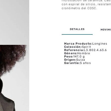
incrustación de cerámica. Cad
con espiral de silicio, resist
cronómetro del COSC.
MOVIMI
Marca Producto
:
Longines
Colección
:
Spirit
Referencia
:
L3.802.4.63.6
Género
:
Hombre
Peso
:
147.0 g
Origen
:
Suiza
Garantía
:
5 años