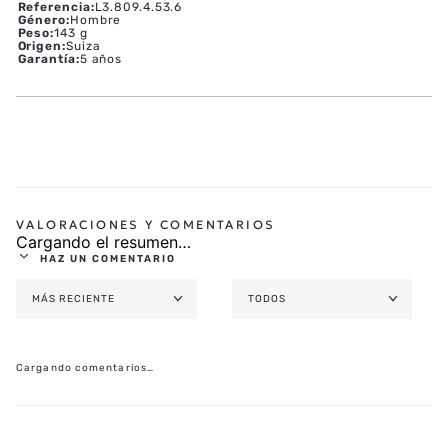
Referencia
:
L3.809.4.53.6
Género
:
Hombre
Peso
:
143 g
Origen
:
Suiza
Garantía
:
5 años
Cargando el resumen…
HAZ UN COMENTARIO
MÁS RECIENTE
TODOS
AGREGAR COMENTARIO
TÍTULO
Cargando comentarios…
★
★
★
★
★
CALIFICA EL PRODUCTO DE 1 A 5 ESTRELLAS