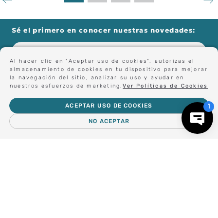
Sé el primero en conocer nuestras novedades:
Al hacer clic en "Aceptar uso de cookies", autorizas el
almacenamiento de cookies en tu dispositivo para mejorar
Forma parte de nuestros clientes exclusivos.
la navegación del sitio, analizar su uso y ayudar en
nuestros esfuerzos de marketing.
Ver Políticas de Cookies
ACEPTAR USO DE COOKIES
Centro de Ayuda
NO ACEPTAR
－
＋
AGREGAR AL CARRO
Nosotros
Compra empresa
Regalos Corporativos