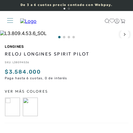
De 3 a 6 cuotas precio contado con Webpay.
LONGINES
RELOJ LONGINES SPIRIT PILOT
SKU
:
L38094536
$
3
.
584
.
000
Paga hasta 6 cuotas, 0 de interés