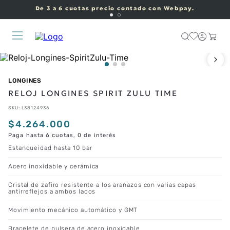
De 3 a 6 cuotas precio contado con Webpay.
LONGINES
RELOJ LONGINES SPIRIT ZULU TIME
SKU
:
L38124936
$
4
.
264
.
000
Paga hasta 6 cuotas, 0 de interés
Estanqueidad hasta 10 bar
Acero inoxidable y cerámica
Cristal de zafiro resistente a los arañazos con varias capas
antirreflejos a ambos lados
Movimiento mecánico automático y GMT
Bracelete de pulsera de acero inoxidable