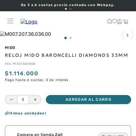
De 3 a 6 cuotas precio contado con Webpay.
MIDO
RELOJ MIDO BARONCELLI DIAMONDS 33MM
SKU
:
M72073603600
$
1
.
114
.
000
Paga hasta 6 cuotas, 0 de interés
－
＋
AGREGAR AL CARRO
¡Últimas unidades!
Compra en tienda Zait