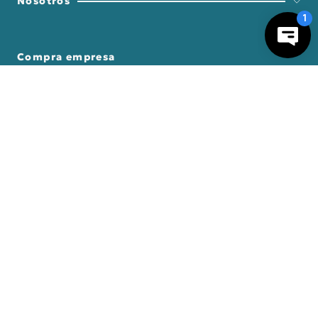
Nosotros
Compra empresa
－
＋
AGREGAR AL CARRO
Regalos Corporativos
Busca Inspiración