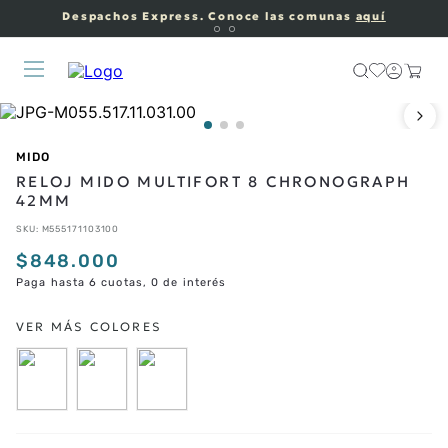
Despachos Express. Conoce las comunas
aquí
MIDO
RELOJ MIDO MULTIFORT 8 CHRONOGRAPH
42MM
SKU
:
M555171103100
$
848
.
000
Paga hasta 6 cuotas, 0 de interés