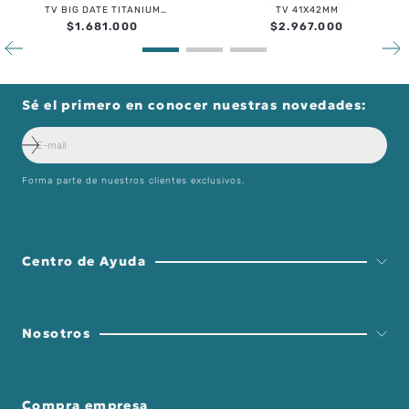
TV BIG DATE TITANIUM
TV 41X42MM
39X40MM
$
1
.
681
.
000
$
2
.
967
.
000
Sé el primero en conocer nuestras novedades:
Forma parte de nuestros clientes exclusivos.
Centro de Ayuda
Nosotros
Compra empresa