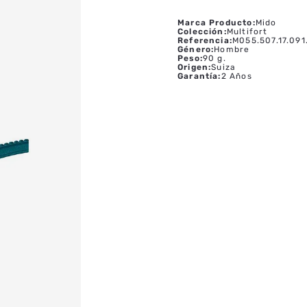
Marca Producto
:
Mido
Colección
:
Multifort
Referencia
:
M055.507.17.091
Género
:
Hombre
Peso
:
90 g.
Origen
:
Suiza
Garantía
:
2 Años