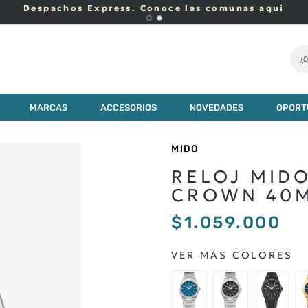
Despachos Express. Conoce las comunas
aquí
¿Q
MARCAS
ACCESORIOS
NOVEDADES
OPORT
MIDO
RELOJ MIDO
CROWN 40
$
1
.
059
.
000