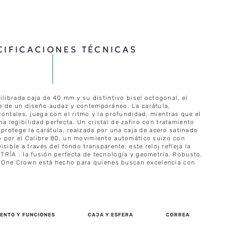
CIFICACIONES TÉCNICAS
ilibrada caja de 40 mm y su distintivo bisel octogonal, el
e de un diseño audaz y contemporáneo. La carátula,
ontales, juega con el ritmo y la profundidad, mientras que el
 legibilidad perfecta. Un cristal de zafiro con tratamiento
 protege la carátula, realzada por una caja de acero satinado
 por el Calibre 80, un movimiento automático suizo con
sible a través del fondo transparente, este reloj refleja la
RÍA : la fusión perfecta de tecnología y geometría. Robusto,
 8 One Crown está hecho para quienes buscan excelencia con
ENTO Y FUNCIONES
CAJA Y ESFERA
CORREA