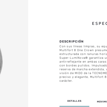
ESPE
Con sus líneas limpias, su equ
Multifort 8 One Crown presum
estructurada con ranuras horiz
Super-LumiNova® garantiza una
antirreflejante en ambas caras
con bordes pulidos. Impulsado
reserva de marcha extendida, vi
visión de MIDO de la TECNOMET
preciso y elegante, Multifort
carácter.
MOVIMI