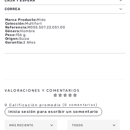
CAJA Y ESFERA
CORREA
Marca Producto
:
Mido
Colección
:
Multifort
Referencia
:
M055.507.22.051.00
Género
:
Hombre
Peso
:
156 g.
Origen
:
Suiza
Garantía
:
2 Años
☆
☆
☆
☆
☆
0 Calificación promedio
(0 comentarios)
MÁS RECIENTE
TODOS