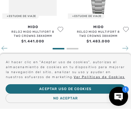
+ESTUCHE DE VIAJE
+ESTUCHE DE VIAJE
MIDO
MIDO
RELOJ MIDO MULTIFORT 8
RELOJ MIDO MULTIFORT 8
TWO CROWNS 38X40MM
TWO CROWNS 38X40MM
$
1
.
441
.
000
$
1
.
483
.
000
Al hacer clic en "Aceptar uso de cookies", autorizas el
Sé el primero en conocer nuestras novedades:
almacenamiento de cookies en tu dispositivo para mejorar
la navegación del sitio, analizar su uso y ayudar en
nuestros esfuerzos de marketing.
Ver Políticas de Cookies
ACEPTAR USO DE COOKIES
Forma parte de nuestros clientes exclusivos.
NO ACEPTAR
Centro de Ayuda