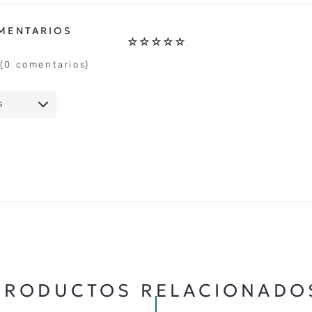
☆
☆
☆
☆
☆
(0 comentarios)
S
IO
★
★
★
★
★
5 ESTRELLAS
PRODUCTOS RELACIONADO