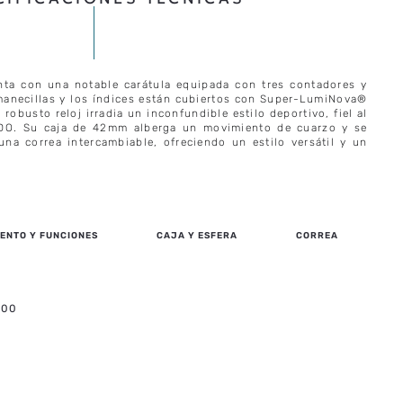
nta con una notable carátula equipada con tres contadores y
manecillas y los índices están cubiertos con Super-LumiNova®
e robusto reloj irradia un inconfundible estilo deportivo, fiel al
DO. Su caja de 42mm alberga un movimiento de cuarzo y se
na correa intercambiable, ofreciendo un estilo versátil y un
ENTO Y FUNCIONES
CAJA Y ESFERA
CORREA
.00