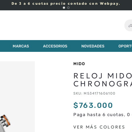
De 3 a 6 cuotas precio contado con Webpay.
¿Q
$
763
.
000
MARCAS
ACCESORIOS
NOVEDADES
OPORT
MIDO
RELOJ MID
CHRONOGR
SKU
:
M534171606100
$
763
.
000
Paga hasta 6 cuotas, 0 