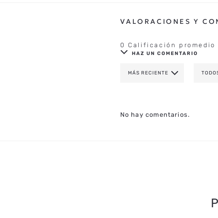
0 Calificación promedio
HAZ UN COMENTARIO
MÁS RECIENTE
TODO
AGREGAR COMENTAR
TÍTULO
No hay comentarios.
CALIFICA EL PRODUCTO DE 1 A 
TU NOMBRE