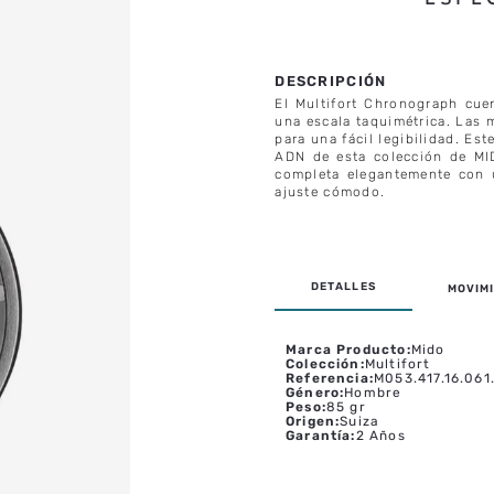
El Multifort Chronograph cue
una escala taquimétrica. Las 
para una fácil legibilidad. Est
ADN de esta colección de MI
completa elegantemente con u
ajuste cómodo.
MOVIMI
Marca Producto
:
Mido
Colección
:
Multifort
Referencia
:
M053.417.16.061
Género
:
Hombre
Peso
:
85 gr
Origen
:
Suiza
Garantía
:
2 Años