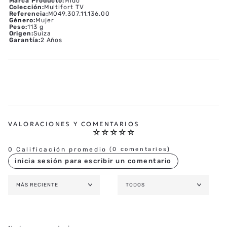
Marca Producto
:
Mido
Colección
:
Multifort TV
Referencia
:
M049.307.11.136.00
Género
:
Mujer
Peso
:
113 g
Origen
:
Suiza
Garantía
:
2 Años
☆
☆
☆
☆
☆
0 Calificación promedio
(0 comentarios)
MÁS RECIENTE
TODOS