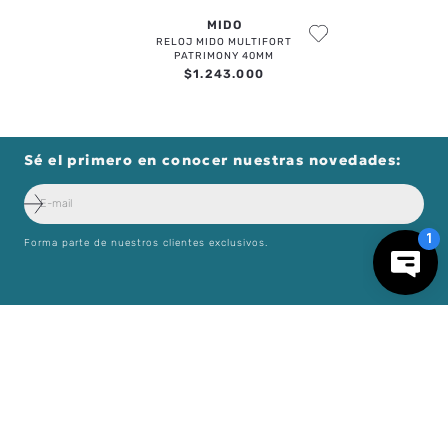
MIDO
RELOJ MIDO MULTIFORT
PATRIMONY 40MM
$
1
.
243
.
000
Sé el primero en conocer nuestras novedades:
Forma parte de nuestros clientes exclusivos.
－
＋
AGREGAR AL CARRO
Centro de Ayuda
Nosotros