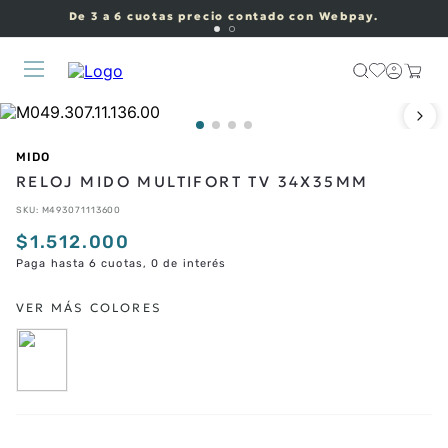
De 3 a 6 cuotas precio contado con Webpay.
MIDO
RELOJ MIDO MULTIFORT TV 34X35MM
SKU
:
M493071113600
$
1
.
512
.
000
Paga hasta 6 cuotas, 0 de interés