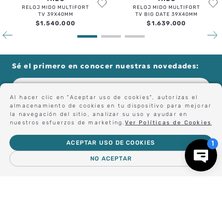
ENVIAR COMENTARIO
RELOJ MIDO MULTIFORT
RELOJ MIDO MULTIFORT
TV 39X40MM
TV BIG DATE 39X40MM
$
1
.
540
.
000
$
1
.
639
.
000
Sé el primero en conocer nuestras novedades:
Al hacer clic en "Aceptar uso de cookies", autorizas el
almacenamiento de cookies en tu dispositivo para mejorar
Forma parte de nuestros clientes exclusivos.
la navegación del sitio, analizar su uso y ayudar en
nuestros esfuerzos de marketing.
Ver Políticas de Cookies
ACEPTAR USO DE COOKIES
Centro de Ayuda
NO ACEPTAR
Nosotros