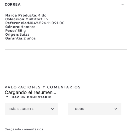
CORREA
Marca Producto
:
Mido
Colección
:
Multifort TV
Referencia
:
M049.526.11.091.00
Género
:
Hombre
Peso
:
155 g
Origen
:
Suiza
Garantía
:
2 años
Cargando el resumen…
HAZ UN COMENTARIO
MÁS RECIENTE
TODOS
AGREGAR COMENTARIO
TÍTULO
Cargando comentarios…