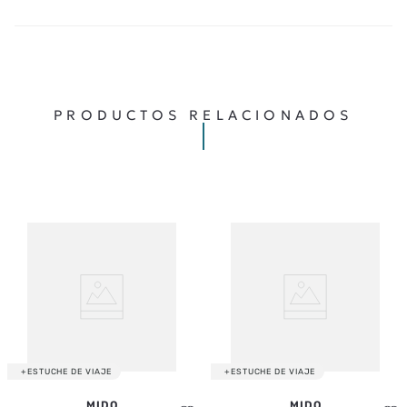
★
★
★
★
★
CALIFICA EL PRODUCTO DE 1 A 5 ESTRELLAS
TU NOMBRE
PRODUCTOS RELACIONADOS
TU UBICACIÓN
DIRECCIÓN DE EMAIL
ESCRIBE UN COMENTARIO
+ESTUCHE DE VIAJE
+ESTUCHE DE VIAJE
MIDO
MIDO