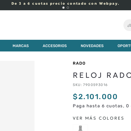
De 3 a 6 cuotas precio contado con Webpay.
¿Q
MARCAS
ACCESORIOS
NOVEDADES
OPORT
RADO
RELOJ RAD
SKU
:
7900593016
$
2
.
101
.
000
Paga hasta 6 cuotas, 0 