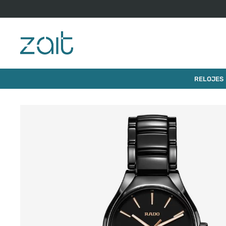
$
2
.
101
.
000
RELOJ RADO TRUE ROUND 30MM
RELOJES