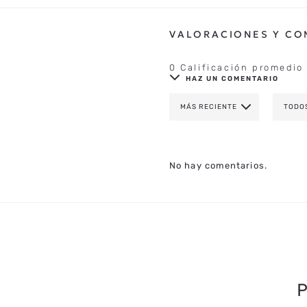
0 Calificación promedio
HAZ UN COMENTARIO
MÁS RECIENTE
TODO
AGREGAR COMENTAR
TÍTULO
No hay comentarios.
CALIFICA EL PRODUCTO DE 1 A 
TU NOMBRE