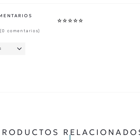
☆
☆
☆
☆
☆
(0 comentarios)
S
IO
★
★
★
★
★
5 ESTRELLAS
PRODUCTOS RELACIONADO