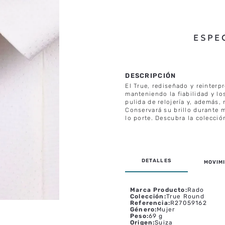
ESPE
El True, rediseñado y reinterp
manteniendo la fiabilidad y lo
pulida de relojería y, además,
Conservará su brillo durante 
lo porte. Descubra la colecció
MOVIMI
Marca Producto
:
Rado
Colección
:
True Round
Referencia
:
R27059162
Género
:
Mujer
Peso
:
69 g
Origen
:
Suiza