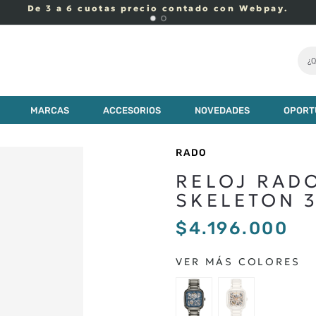
De 3 a 6 cuotas precio contado con Webpay.
¿Q
MARCAS
ACCESORIOS
NOVEDADES
OPORT
RADO
RELOJ RAD
SKELETON 
$
4
.
196
.
000