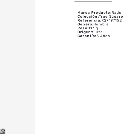
Marca Producto
:
Rado
Colección
:
True Square
Referencia
:
R27197152
Género
:
Hombre
Peso
:
117 g.
Origen
:
Suiza
Garantía
:
5 Años