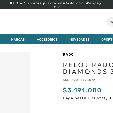
De 3 a 6 cuotas precio contado con Webpay.
¿Q
3
.
191
.
000
MARCAS
ACCESORIOS
NOVEDADES
OPORT
RADO
RELOJ RAD
DIAMONDS
SKU
:
42007423072
$
3
.
191
.
000
Paga hasta 6 cuotas, 0 