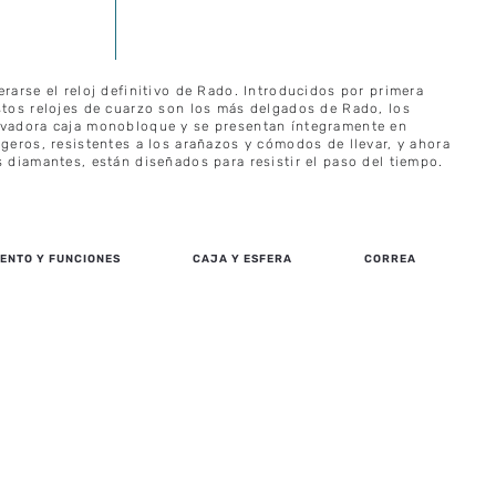
erarse el reloj definitivo de Rado. Introducidos por primera
stos relojes de cuarzo son los más delgados de Rado, los
ovadora caja monobloque y se presentan íntegramente en
igeros, resistentes a los arañazos y cómodos de llevar, y ahora
s diamantes, están diseñados para resistir el paso del tiempo.
ENTO Y FUNCIONES
CAJA Y ESFERA
CORREA