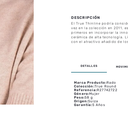
El True Thinline podría consid
vez en la colección en 2011, e
primeros en incorporar la inn
cerámica de alta tecnología. L
con el atractivo añadido de lo
MOVIMI
Marca Producto
:
Rado
Colección
:
True Round
Referencia
:
R27742722
Género
:
Mujer
Peso
:
58 g
Origen
:
Suiza
Garantía
:
5 Años