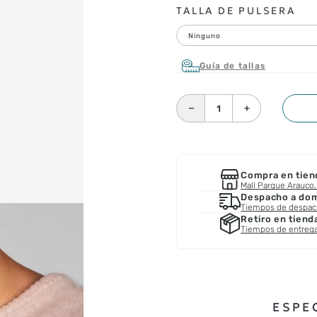
TALLA DE PULSERA
Ninguno
Guía de tallas
－
＋
Compra en tien
Mall Parque Arauco, 
Despacho a domi
Tiempos de despa
Retiro en tiend
Tiempos de entreg
ESPE