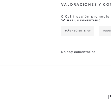
0 Calificación promedio
HAZ UN COMENTARIO
MÁS RECIENTE
TODO
AGREGAR COMENTAR
TÍTULO
No hay comentarios.
CALIFICA EL PRODUCTO DE 1 A 
TU NOMBRE
TU UBICACIÓN