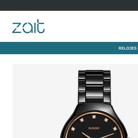
$
RELOJ RADO TRUE ROUND DIAMONDS 30MM
RELOJES