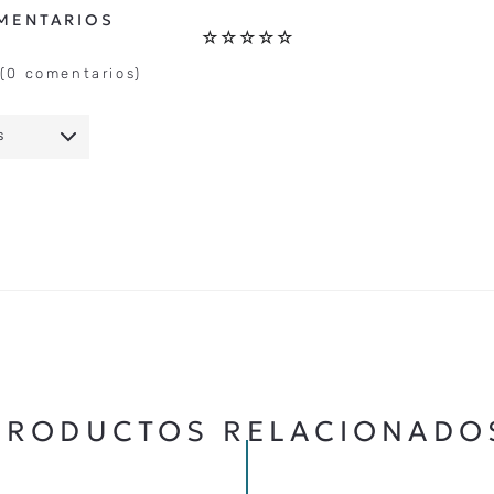
☆
☆
☆
☆
☆
(0 comentarios)
S
IO
★
★
★
★
★
5 ESTRELLAS
PRODUCTOS RELACIONADO