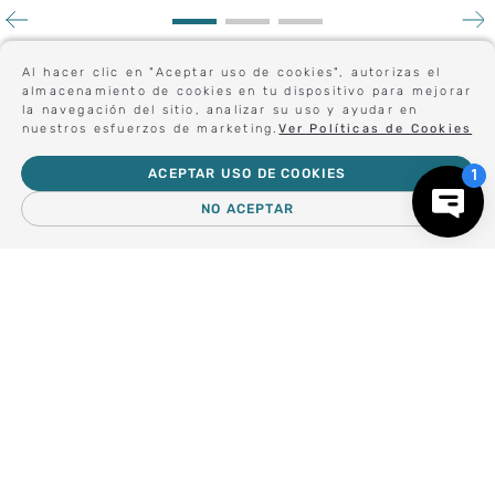
TISSOT
TISSOT
Al hacer clic en "Aceptar uso de cookies", autorizas el
RELOJ TISSOT DESIR
RELOJ TISSOT DESIR
almacenamiento de cookies en tu dispositivo para mejorar
28MM
28MM
la navegación del sitio, analizar su uso y ayudar en
$
530
.
000
$
530
.
000
nuestros esfuerzos de marketing.
Ver Políticas de Cookies
ACEPTAR USO DE COOKIES
Sé el primero en conocer nuestras novedades:
NO ACEPTAR
－
＋
AGREGAR AL CARRO
Forma parte de nuestros clientes exclusivos.
Centro de Ayuda
Nosotros