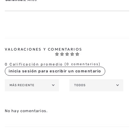
Marca Producto
:
Tissot
Colección
:
Ballade
Referencia
:
T156.210.11.041.00
Género
:
Unisex
Peso
:
85 g
Origen
:
Suiza
Garantía
:
2 Años
☆
☆
☆
☆
☆
0 Calificación promedio
(0 comentarios)
MÁS RECIENTE
TODOS