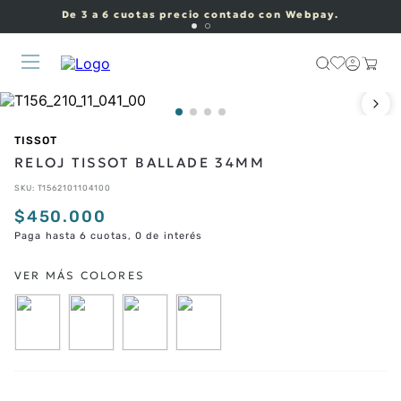
De 3 a 6 cuotas precio contado con Webpay.
TISSOT
RELOJ TISSOT BALLADE 34MM
SKU
:
T1562101104100
$
450
.
000
Paga hasta 6 cuotas, 0 de interés
CORREAS ADICIONALES