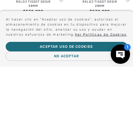
RELOJ TISSOT DESIR
RELOJ TISSOT DESIR
28MM
28MM
$
530
.
000
$
530
.
000
Al hacer clic en "Aceptar uso de cookies", autorizas el
almacenamiento de cookies en tu dispositivo para mejorar
la navegación del sitio, analizar su uso y ayudar en
nuestros esfuerzos de marketing.
Ver Políticas de Cookies
Sé el primero en conocer nuestras novedades:
ACEPTAR USO DE COOKIES
NO ACEPTAR
Forma parte de nuestros clientes exclusivos.
－
＋
AGREGAR AL CARRO
Centro de Ayuda
Nosotros