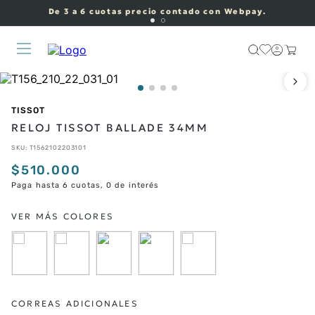
De 3 a 6 cuotas precio contado con Webpay.
TISSOT
RELOJ TISSOT BALLADE 34MM
SKU
:
T1562102203101
$
510
.
000
Paga hasta 6 cuotas, 0 de interés
CORREAS ADICIONALES