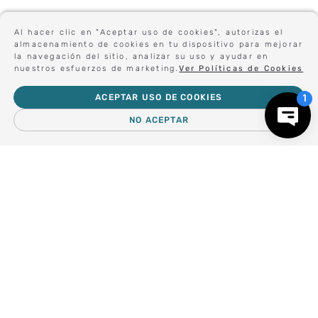
TISSOT
TISSOT
Al hacer clic en "Aceptar uso de cookies", autorizas el
RELOJ TISSOT DESIR
RELOJ TISSOT DESIR
almacenamiento de cookies en tu dispositivo para mejorar
28MM
28MM
la navegación del sitio, analizar su uso y ayudar en
$
530
.
000
$
530
.
000
nuestros esfuerzos de marketing.
Ver Políticas de Cookies
ACEPTAR USO DE COOKIES
Sé el primero en conocer nuestras novedades:
NO ACEPTAR
－
＋
AGREGAR AL CARRO
Forma parte de nuestros clientes exclusivos.
Centro de Ayuda
Nosotros