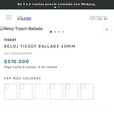
De 3 a 6 cuotas precio contado con Webpay.
TISSOT
RELOJ TISSOT BALLADE 40MM
SKU
:
T1564102203100
$
510
.
000
Paga hasta 6 cuotas, 0 de interés
CORREAS ADICIONALES