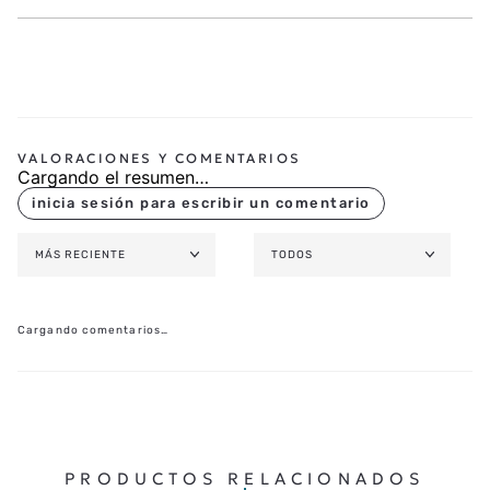
Marca Producto
:
TISSOT
Colección
:
BALLADE
Referencia
:
T156.410.22.031.00
Género
:
Hombre
Peso
:
120 g
Origen
:
Suiza
Garantía
:
2 años
Cargando el resumen…
MÁS RECIENTE
TODOS
Cargando comentarios…