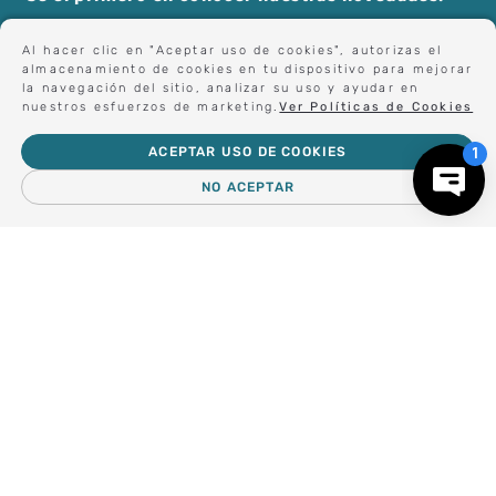
$
530
.
000
$
530
.
000
Al hacer clic en "Aceptar uso de cookies", autorizas el
almacenamiento de cookies en tu dispositivo para mejorar
la navegación del sitio, analizar su uso y ayudar en
nuestros esfuerzos de marketing.
Ver Políticas de Cookies
Sé el primero en conocer nuestras novedades:
ACEPTAR USO DE COOKIES
NO ACEPTAR
Forma parte de nuestros clientes exclusivos.
－
＋
AGREGAR AL CARRO
Centro de Ayuda
Nosotros
Compra empresa