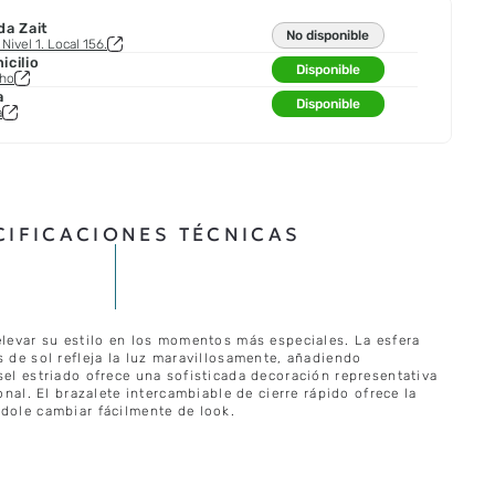
da Zait
No disponible
Nivel 1. Local 156.
cilio
Disponible
cho
a
Disponible
a
CIFICACIONES TÉCNICAS
elevar su estilo en los momentos más especiales. La esfera
s de sol refleja la luz maravillosamente, añadiendo
sel estriado ofrece una sofisticada decoración representativa
ional. El brazalete intercambiable de cierre rápido ofrece la
ndole cambiar fácilmente de look.