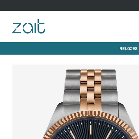
$
510
.
000
RELOJ TISSOT BALLADE 40MM
RELOJES