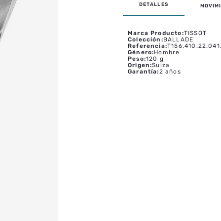
MOVIMI
Marca Producto
:
TISSOT
Colección
:
BALLADE
Referencia
:
T156.410.22.041
Género
:
Hombre
Peso
:
120 g
Origen
:
Suiza
Garantía
:
2 años