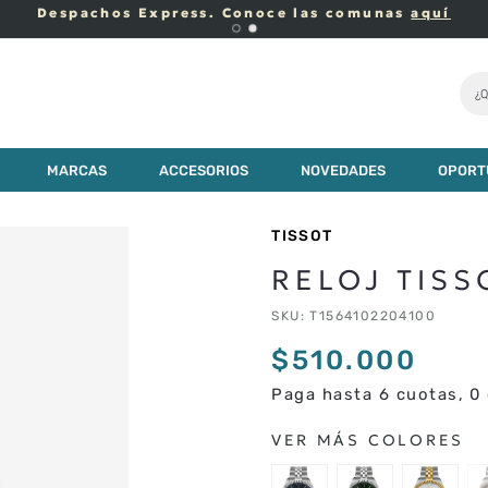
Despachos Express. Conoce las comunas
aquí
¿Q
MARCAS
ACCESORIOS
NOVEDADES
OPORT
TISSOT
RELOJ TIS
SKU
:
T1564102204100
$
510
.
000
Paga hasta 6 cuotas, 0 