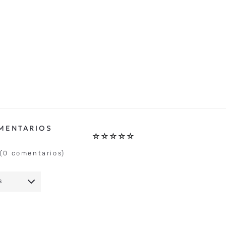
☆
☆
☆
☆
☆
(0 comentarios)
S
IO