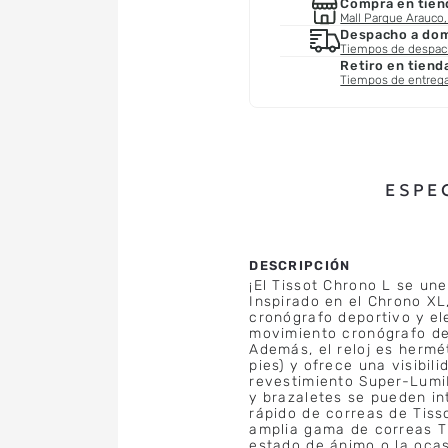
Compra en tien
Mall Parque Arauco, 
Despacho a domi
Tiempos de despa
Retiro en tiend
Tiempos de entreg
ESPE
¡El Tissot Chrono L se un
Inspirado en el Chrono XL
cronógrafo deportivo y el
movimiento cronógrafo de
Además, el reloj es hermé
pies) y ofrece una visibil
revestimiento Super-Lumi
y brazaletes se pueden in
rápido de correas de Tisso
amplia gama de correas Ti
estado de ánimo o la oca