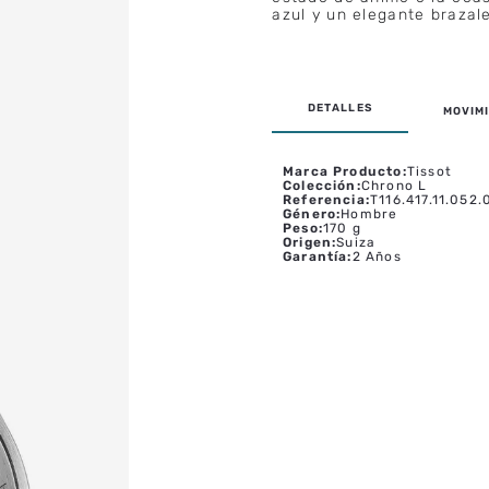
azul y un elegante brazal
MOVIMI
Marca Producto
:
Tissot
Colección
:
Chrono L
Referencia
:
T116.417.11.052.
Género
:
Hombre
Peso
:
170 g
Origen
:
Suiza
Garantía
:
2 Años