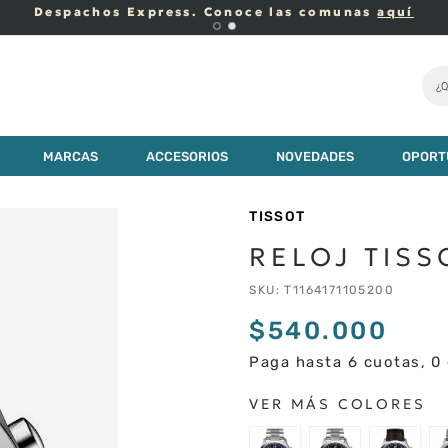
Despachos Express. Conoce las comunas
aquí
¿Q
MARCAS
ACCESORIOS
NOVEDADES
OPORT
TISSOT
RELOJ TIS
SKU
:
T1164171105200
$
540
.
000
Paga hasta 6 cuotas, 0 