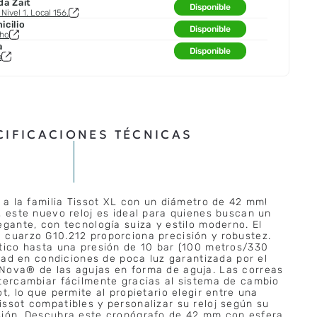
da Zait
Disponible
Nivel 1. Local 156.
cilio
Disponible
cho
a
Disponible
a
CIFICACIONES TÉCNICAS
e a la familia Tissot XL con un diámetro de 42 mm!
, este nuevo reloj es ideal para quienes buscan un
egante, con tecnología suiza y estilo moderno. El
 cuarzo G10.212 proporciona precisión y robustez.
tico hasta una presión de 10 bar (100 metros/330
idad en condiciones de poca luz garantizada por el
Nova® de las agujas en forma de aguja. Las correas
tercambiar fácilmente gracias al sistema de cambio
t, lo que permite al propietario elegir entre una
ssot compatibles y personalizar su reloj según su
sión. Descubra este cronógrafo de 42 mm con esfera