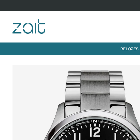
$
540
.
000
RELOJ TISSOT CHRONO L 42MM
RELOJES