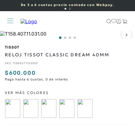
De 3 a 6 cuotas precio contado con Webpay.
TISSOT
RELOJ TISSOT CLASSIC DREAM 40MM
SKU
:
T1584071103100
$
600
.
000
Paga hasta 6 cuotas, 0 de interés
CORREAS ADICIONALES