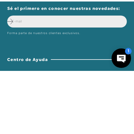
TISSOT
RELOJ TISSOT
GENTLEMAN 40MM
$
550
.
000
Sé el primero en conocer nuestras novedades:
Forma parte de nuestros clientes exclusivos.
－
＋
AGREGAR AL CARRO
Centro de Ayuda
Nosotros