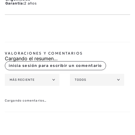
CORREA
Marca Producto
:
TISSOT
Colección
:
Classic Dream
Referencia
:
T158.407.11.031.00
Género
:
Hombre
Peso
:
132 g
Origen
:
Suiza
Garantía
:
2 años
Cargando el resumen…
MÁS RECIENTE
TODOS
Cargando comentarios…