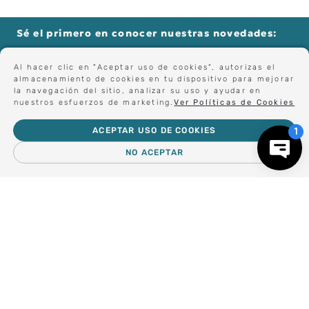
TISSOT
RELOJ TISSOT
GENTLEMAN 40MM
$
550
.
000
Al hacer clic en "Aceptar uso de cookies", autorizas el
almacenamiento de cookies en tu dispositivo para mejorar
la navegación del sitio, analizar su uso y ayudar en
nuestros esfuerzos de marketing.
Ver Políticas de Cookies
Sé el primero en conocer nuestras novedades:
ACEPTAR USO DE COOKIES
NO ACEPTAR
Forma parte de nuestros clientes exclusivos.
－
＋
AGREGAR AL CARRO
Centro de Ayuda
Nosotros