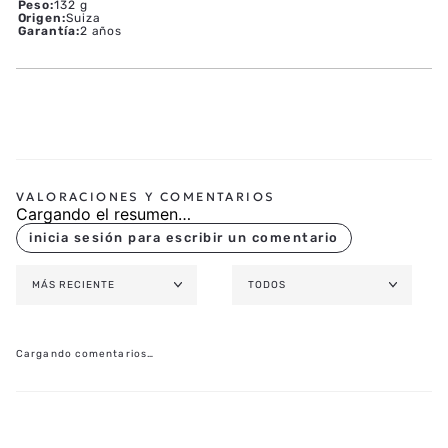
CORREA
Marca Producto
:
TISSOT
Colección
:
Classic Dream
Referencia
:
T158.407.22.031.01
Género
:
Hombre
Peso
:
132 g
Origen
:
Suiza
Garantía
:
2 años
Cargando el resumen…
MÁS RECIENTE
TODOS