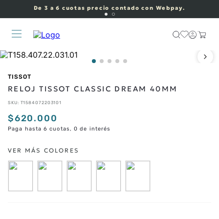
De 3 a 6 cuotas precio contado con Webpay.
TISSOT
RELOJ TISSOT CLASSIC DREAM 40MM
SKU
:
T1584072203101
$
620
.
000
Paga hasta 6 cuotas, 0 de interés
CORREAS ADICIONALES