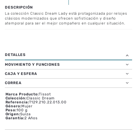
La colección Classic Dream Lady está protagonizada por relojes
clásicos modernizados que ofrecen sofisticación y diseño
atemporal para ser el mejor compañero en cualquier situación.
MOVIMIENTO Y FUNCIONES
CAJA Y ESFERA
CORREA
Marca Producto
:
Tissot
Colección
:
Classic Dream
Referencia
:
T129.210.22.013.00
Género
:
Mujer
Peso
:
100 g
Origen
:
Suiza
Garantía
:
2 Años