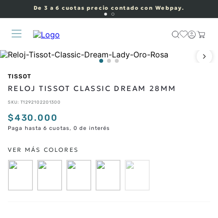
De 3 a 6 cuotas precio contado con Webpay.
TISSOT
RELOJ TISSOT CLASSIC DREAM 28MM
SKU
:
T1292102201300
$
430
.
000
Paga hasta 6 cuotas, 0 de interés