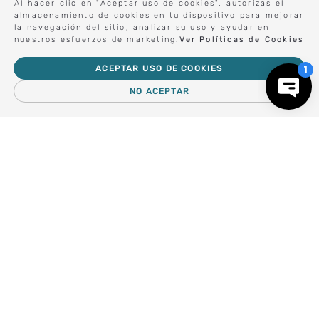
Al hacer clic en "Aceptar uso de cookies", autorizas el
almacenamiento de cookies en tu dispositivo para mejorar
Forma parte de nuestros clientes exclusivos.
la navegación del sitio, analizar su uso y ayudar en
nuestros esfuerzos de marketing.
Ver Políticas de Cookies
ACEPTAR USO DE COOKIES
Centro de Ayuda
NO ACEPTAR
－
＋
AGREGAR AL CARRO
Nosotros
Compra empresa
Regalos Corporativos
Busca Inspiración