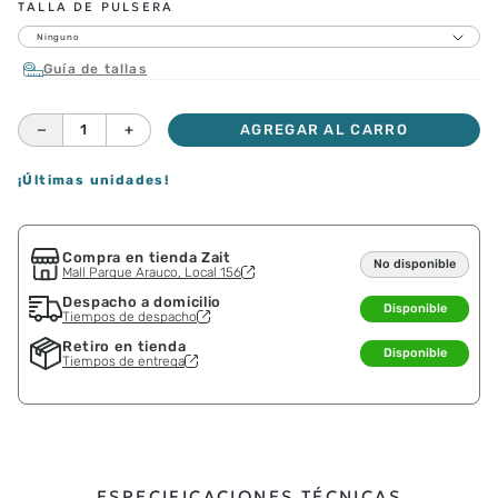
TALLA DE PULSERA
Ninguno
Guía de tallas
－
＋
AGREGAR AL CARRO
¡Últimas unidades!
Compra en tienda Zait
No disponible
Mall Parque Arauco, Local 156
Despacho a domicilio
Disponible
Tiempos de despacho
Retiro en tienda
Disponible
Tiempos de entrega
ESPECIFICACIONES TÉCNICAS