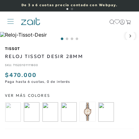
De 3 a 6 cuotas precio contado con Webpay.
TISSOT
RELOJ TISSOT DESIR 28MM
SKU
:
T1520101111800
$
470
.
000
Paga hasta 6 cuotas, 0 de interés