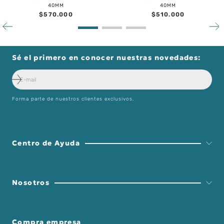
40MM
40MM
$
570
.
000
$
510
.
000
Sé el primero en conocer nuestras novedades:
Forma parte de nuestros clientes exclusivos.
Centro de Ayuda
Nosotros
Compra empresa