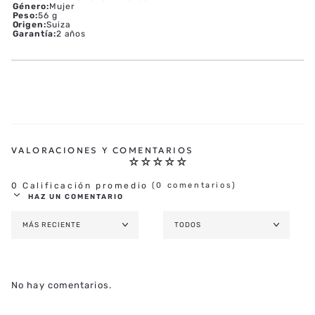
Género
:
Mujer
Peso
:
56 g
Origen
:
Suiza
Garantía
:
2 años
☆
☆
☆
☆
☆
0 Calificación promedio
(0 comentarios)
HAZ UN COMENTARIO
MÁS RECIENTE
TODOS
AGREGAR COMENTARIO
TÍTULO
No hay comentarios.
★
★
★
★
★
CALIFICA EL PRODUCTO DE 1 A 5 ESTRELLAS