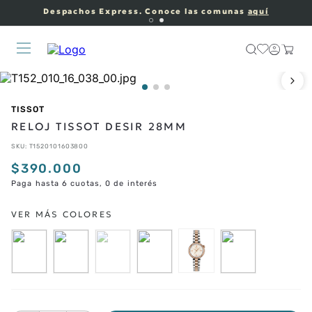
Despachos Express. Conoce las comunas
aquí
TISSOT
RELOJ TISSOT DESIR 28MM
SKU
:
T1520101603800
$
390
.
000
Paga hasta 6 cuotas, 0 de interés