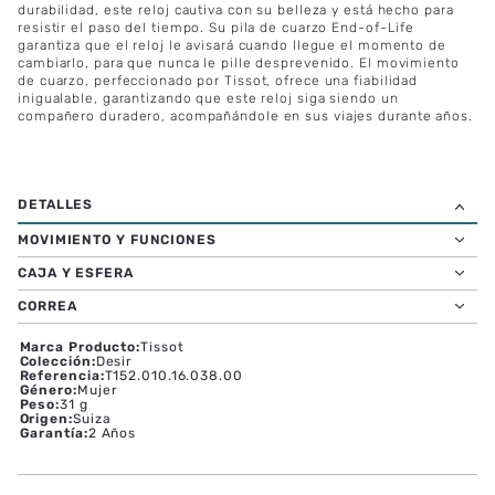
durabilidad, este reloj cautiva con su belleza y está hecho para
resistir el paso del tiempo. Su pila de cuarzo End-of-Life
garantiza que el reloj le avisará cuando llegue el momento de
cambiarlo, para que nunca le pille desprevenido. El movimiento
de cuarzo, perfeccionado por Tissot, ofrece una fiabilidad
inigualable, garantizando que este reloj siga siendo un
compañero duradero, acompañándole en sus viajes durante años.
MOVIMIENTO Y FUNCIONES
CAJA Y ESFERA
CORREA
Marca Producto
:
Tissot
Colección
:
Desir
Referencia
:
T152.010.16.038.00
Género
:
Mujer
Peso
:
31 g
Origen
:
Suiza
Garantía
:
2 Años