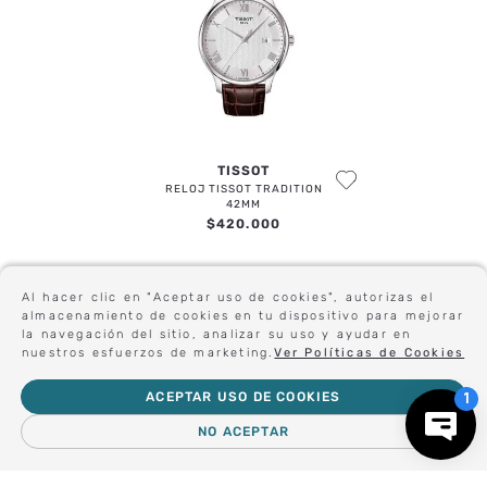
TISSOT
RELOJ TISSOT TRADITION
42MM
$
420
.
000
Al hacer clic en "Aceptar uso de cookies", autorizas el
Sé el primero en conocer nuestras novedades:
almacenamiento de cookies en tu dispositivo para mejorar
la navegación del sitio, analizar su uso y ayudar en
nuestros esfuerzos de marketing.
Ver Políticas de Cookies
ACEPTAR USO DE COOKIES
Forma parte de nuestros clientes exclusivos.
NO ACEPTAR