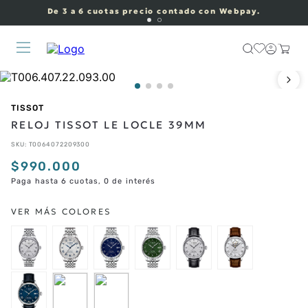
De 3 a 6 cuotas precio contado con Webpay.
TISSOT
RELOJ TISSOT LE LOCLE 39MM
SKU
:
T0064072209300
$
990
.
000
Paga hasta 6 cuotas, 0 de interés