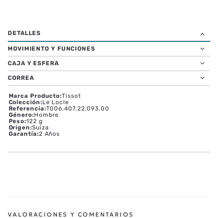
MOVIMIENTO Y FUNCIONES
CAJA Y ESFERA
CORREA
Marca Producto
:
Tissot
Colección
:
Le Locle
Referencia
:
T006.407.22.093.00
Género
:
Hombre
Peso
:
122 g
Origen
:
Suiza
Garantía
:
2 Años